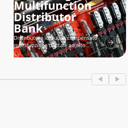
Multifunction
Distributor
Bank
Distributore idraulico compensato
multifunzione digitale ad alto
litraggio, con sistema
antisaturazione “flow sharing” che
garantisce una multifunzionalità
superlativa. Abbinato al sistema
Fassi XF (Extra Fast) garantisce
straordinaria fluidità e rapidità
d’azione.