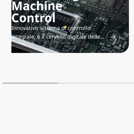
Machine
Control
Innovativo sistema di controllo
integrale, è il cervello digitale delle
gru Fassi che, attraverso
un’elettronica sofisticata, coordina e
gestisce, oltre alle sicurezze presenti
sulla gru, le migliori condizioni
operative per assicurare prestazioni
e controllo macchina ottimali
rispetto alle situazioni di lavoro. Si
avvale di un sistema di
comunicazione Can bus tra i sensori
periferici del sistema.