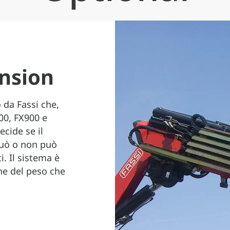
nsion
 da Fassi che,
00, FX900 e
cide se il
può o non può
i. Il sistema è
one del peso che