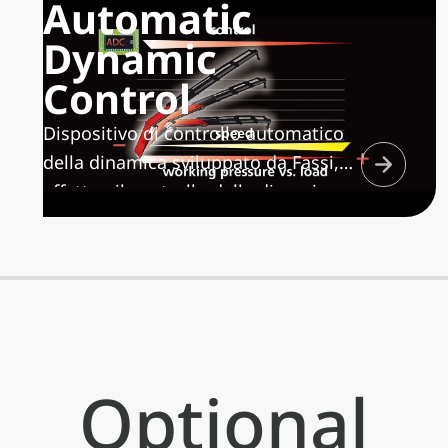
Automatic
Dynamic
Control
Dispositivo di controllo automatico
della dinamica sviluppato da Fassi,
effettua il controllo della dinamica su
tutte le funzioni della gru
massimizzando la velocità di
movimento in funzione del carico
manovrato, realizzando
movimentazioni sempre ben
controllate e riducendo al minimo le
Optional
sollecitazioni strutturali sulla gru e
sul telaio/controtelaio del veicolo.