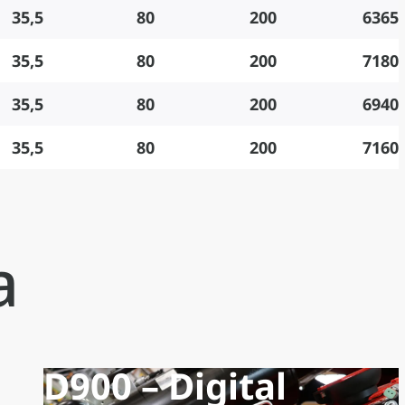
35,5
80
200
6365
35,5
80
200
7180
35,5
80
200
6940
35,5
80
200
7160
a
D900 – Digital