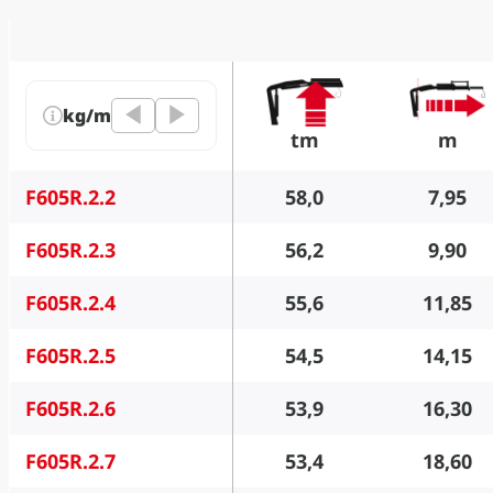
kg/m
tm
m
F605R.2.2
58,0
7,95
F605R.2.3
56,2
9,90
F605R.2.4
55,6
11,85
F605R.2.5
54,5
14,15
F605R.2.6
53,9
16,30
F605R.2.7
53,4
18,60