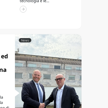
tecnologia e le...
News
 ed
ana
la
la
ne di