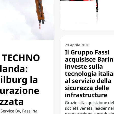
29 Aprile 2026
Il Gruppo Fassi
P TECHNO
acquisisce Barin
investe sulla
landa:
tecnologia itali
ilburg la
al servizio della
sicurezza delle
gurazione
infrastrutture
zzata
Grazie all’acquisizione del
società veneta, leader nel
Service BV, Fassi ha
progettazione e produzio