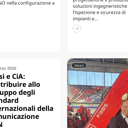
O nella configurazione a
soluzioni ingegneristiche
l’ispezione e sicurezza di
impianti e...
News
rzo 2026
si e CiA:
tribuire allo
luppo degli
ndard
ernazionali della
unicazione
N