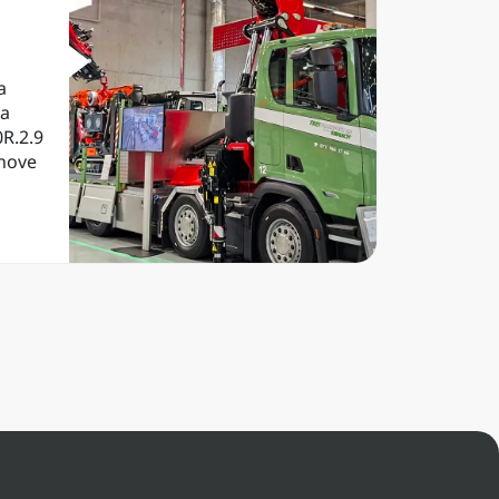
9
a
la
R.2.9
nove