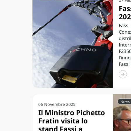
27 Fe
Fas
202
Fassi
Conex
distr
Inter
F235
l’inn
Fassi 
News
06 Novembre 2025
Il Ministro Pichetto
Fratin visita lo
stand Fassi a