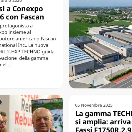
bbraio 2026
si a Conexpo
6 con Fascan
 protagonista a
po insieme al
ibutore americano Fascan
national Inc.. La nuova
0RL.2-HXP TECHNO guida
ovazione della gamma
nel...
05 Novembre 2025
La gamma TEC
si amplia: arriva
Fassi F1750R.2.9