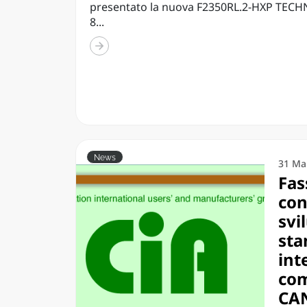
presentato la nuova F2350RL.2-HXP TECHN
8...
News
31 Ma
Fas
con
svi
sta
int
com
CA