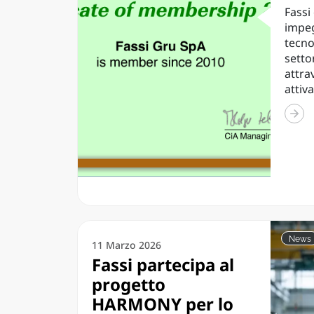
Fassi
impeg
tecnol
setto
attra
attiva
News
11 Marzo 2026
Fassi partecipa al
progetto
HARMONY per lo