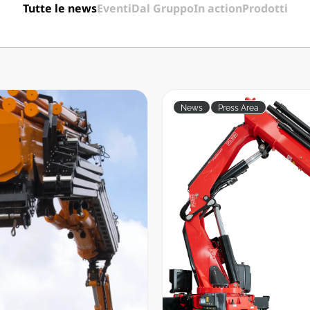
Tutte le news
Eventi
Dal Gruppo
In action
Prodotti
News
Press Area