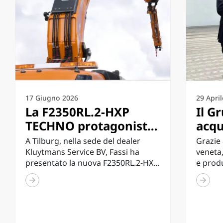
17 Giugno 2026
29 Apri
La F2350RL.2-HXP
Il G
TECHNO protagonista
acqu
in Olanda: Fassi
inve
A Tilburg, nella sede del dealer
Grazie 
presenta a Tilburg la
tecn
Kluytmans Service BV, Fassi ha
veneta,
presentato la nuova F2350RL.2-HXP
e produ
più grande
serv
TECHNO nella configurazione a 8...
ingegne
configurazione
dell
sicurez
TECHNO mai realizzata