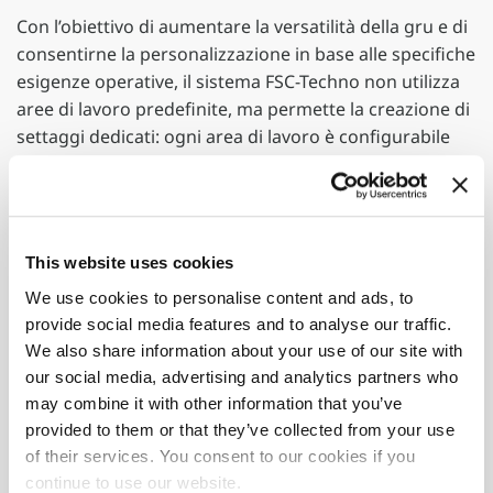
Con l’obiettivo di aumentare la versatilità della gru e di
consentirne la personalizzazione in base alle specifiche
esigenze operative, il sistema FSC-Techno non utilizza
aree di lavoro predefinite, ma permette la creazione di
settaggi dedicati: ogni area di lavoro è configurabile
secondo le esigenze dell’operatore.
Innovazioni che fanno la differenza
Tra gli elementi distintivi della F605R.2-HXP TECHNO:
This website uses cookies
Sezione X-Design
: integra sezioni decagonali ed
We use cookies to personalise content and ads, to
esagonali per il braccio secondario e gli sfili,
provide social media features and to analyse our traffic.
consentendo un incremento delle portate – in
We also share information about your use of our site with
particolare nei carichi verticali – e migliorando la
our social media, advertising and analytics partners who
risposta alla torsione e la rigidità strutturale della
may combine it with other information that you’ve
gru. La maggiore superficie di supporto contribuisce
provided to them or that they’ve collected from your use
a una stabilità più efficace e a una gestione più
of their services. You consent to our cookies if you
precisa del carico anche nelle configurazioni più
continue to use our website.