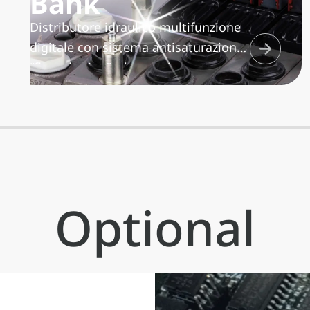
Bank
Distributore idraulico multifunzione
digitale con sistema antisaturazione
“flow sharing”, che gestisce
proporzionalmente la quantità d’olio
da inviare alle diverse funzioni in
utilizzo contemporaneo, per
garantire la perfetta
multifunzionalità del distributore.
Optional