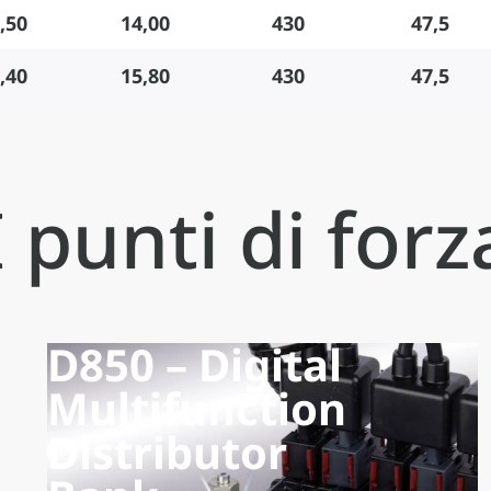
,50
14,00
430
47,5
,40
15,80
430
47,5
I punti di forz
D850 – Digital
Multifunction
Distributor