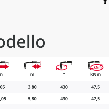
odello
m
m
°
kNm
,05
3,80
430
47,5
,05
5,80
430
47,5