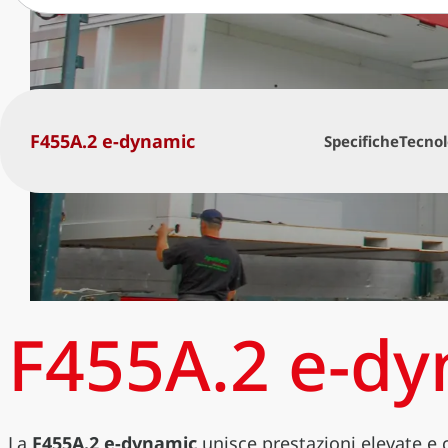
F455A.2 e-dynamic
Specifiche
Tecnol
F455A.2 e-d
La
F455A.2 e-dynamic
unisce prestazioni elevate e