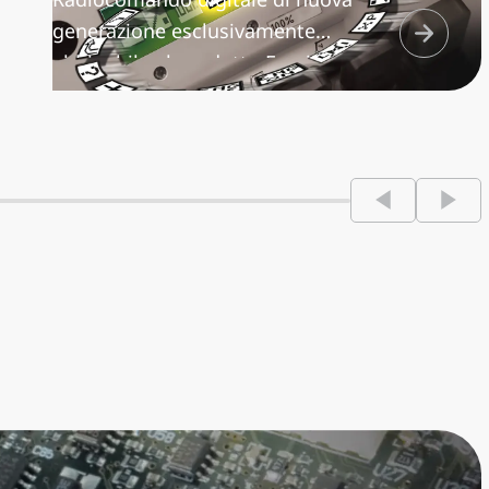
generazione esclusivamente
abbinabile al prodotto Fassi, con
ampio display grafico, per il controllo
a distanza delle funzioni della gru e
su richiesta anche delle opzioni sul
veicolo e degli stabilizzatori. Ricerca
automatica della migliore frequenza
disponibile tra quelle selezionabili e
comunicazione bidirezionale che
permette una continua interazione
tra operatore e gru.