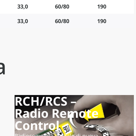
33,0
60/80
190
33,0
60/80
190
a
RCH/RCS –
Radio Remote
Control
Radiocomando digitale di nuova