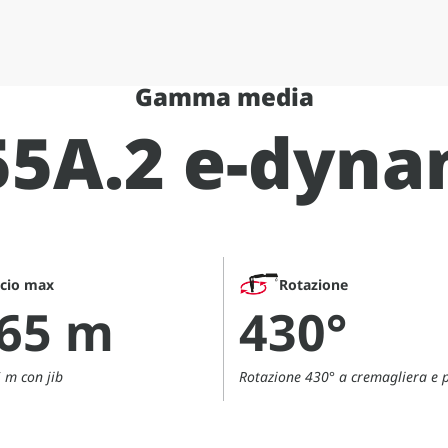
Gamma media
55A.2 e-dyna
ccio max
Rotazione
,65 m
430°
 m con jib
Rotazione 430° a cremagliera e 