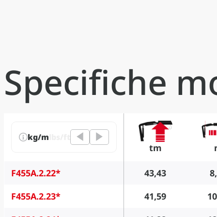
Specifiche m
kg/m
lbs/ft
tm
F455A.2.22*
43,43
8
F455A.2.23*
41,59
10