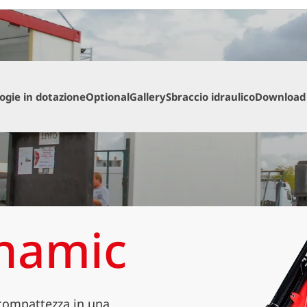
ogie in dotazione
Optional
Gallery
Sbraccio idraulico
Download
ynamic
 compattezza in una