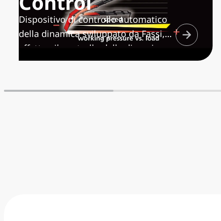
Control
Dispositivo di controllo automatico
della dinamica sviluppato da Fassi,
effettua il controllo della dinamica su
tutte le funzioni della gru
massimizzando la velocità di
movimento in funzione del carico
manovrato, realizzando
movimentazioni sempre ben
controllate e riducendo al minimo le
sollecitazioni strutturali sulla gru e
sul telaio/controtelaio del veicolo.