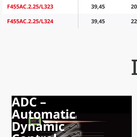
F455AC.2.25/L323
39,45
20
F455AC.2.25/L324
39,45
22
ADC –
Automatic
Dynamic