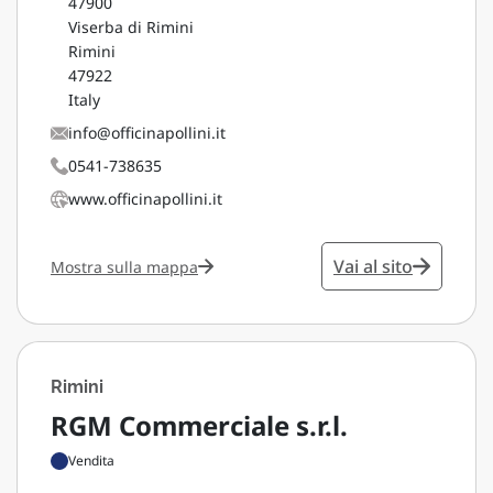
47900
Viserba di Rimini
Rimini
47922
Italy
info@officinapollini.it
0541-738635
www.officinapollini.it
Vai al sito
Mostra sulla mappa
Rimini
RGM Commerciale s.r.l.
Vendita