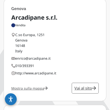
Genova
Arcadipane s.r.l.
Vendita
C.so Europa, 1251
Genova
16148
Italy
enrico@arcadipane.it
010/393391
http://www.arcadipane.it
Vai al sito
Mostra sulla mappa