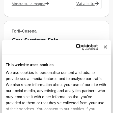
Vai al sito
Mostra sulla mappa
Forlì-Cesena
Gru System Srls
Assistenza
Via Settecrociari, 225
Cesena
This website uses cookies
Forlì-Cesena
We use cookies to personalise content and ads, to
47522
provide social media features and to analyse our traffic.
Italy
We also share information about your use of our site with
grusystem@libero.it
our social media, advertising and analytics partners who
+39 0547 41 52 22
may combine it with other information that you’ve
provided to them or that they’ve collected from your use
Mostra sulla mappa
of their services. You consent to our cookies if you