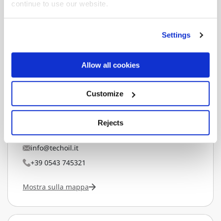
continue to use our website.
Settings
Forlì-Cesena
Techoil srl
Allow all cookies
Assistenza
Viale II Agosto, 672
Customize
Bertinoro
Forlì-cesena
47032
Rejects
Italy
info@techoil.it
+39 0543 745321
Mostra sulla mappa