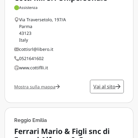
Assistenza
Via Traversetolo, 197/A
Parma
43123
Italy
cottisrl@libero.it
0521641602
www.cottiflli.it
Vai al sito
Mostra sulla mappa
Reggio Emilia
Ferrari Mario & Figli snc di