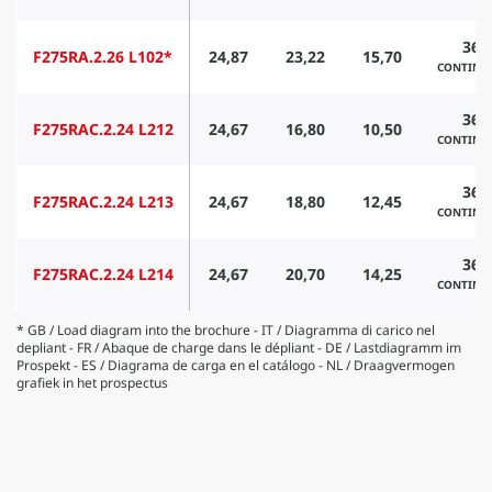
360
F275RA.2.26 L102*
24,87
23,22
15,70
CONTINU
360
F275RAC.2.24 L212
24,67
16,80
10,50
CONTINU
360
F275RAC.2.24 L213
24,67
18,80
12,45
CONTINU
360
F275RAC.2.24 L214
24,67
20,70
14,25
CONTINU
* GB / Load diagram into the brochure - IT / Diagramma di carico nel
depliant - FR / Abaque de charge dans le dépliant - DE / Lastdiagramm im
Prospekt - ES / Diagrama de carga en el catálogo - NL / Draagvermogen
grafiek in het prospectus