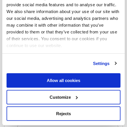
provide social media features and to analyse our traffic.
We also share information about your use of our site with
our social media, advertising and analytics partners who
may combine it with other information that you’ve
provided to them or that they’ve collected from your use
of their services. You consent to our cookies if you
continue to use our website.
Area
Download
Settings
Massimo
sbraccio idraulico
F275RA.2.28
Allow all cookies
Customize
Scarica la scheda completa dove troverai tutte
Rejects
le versioni e configurazioni.