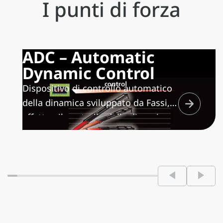
I punti di forza
ADC – Automatic
Dynamic Control
Dispositivo di controllo automatico
della dinamica sviluppato da Fassi,
effettua il controllo della dinamica
su tutte le funzioni della gru
massimizzando la velocità di
movimento in funzione del carico
manovrato, realizzando
movimentazioni sempre ben
controllate e riducendo al minimo le
sollecitazioni strutturali sulla gru e