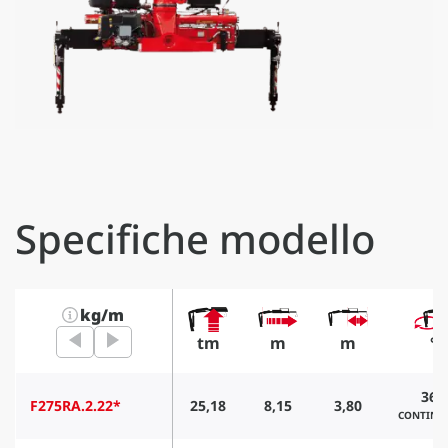
Specifiche modello
kg/m
tm
m
m
°
360
F275RA.2.22*
25,18
8,15
3,80
CONTINU