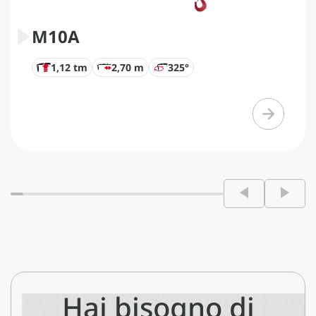
M10A
1,12 tm
2,70 m
325°
Hai bisogno di