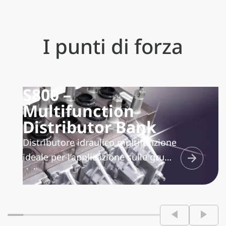
I punti di forza
S800 –
Multifunction
Distributor Bank
Distributore idraulico multifunzione
ideale per l’applicazione sulle gru
della gamma medio/piccola, con
alberini calibrati rispetto alle
caratteristiche delle diverse funzioni
della gru.