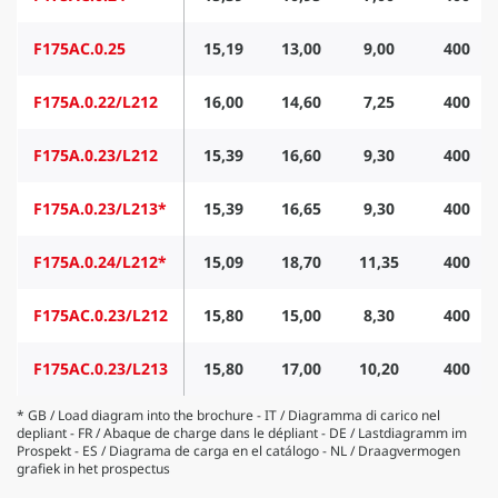
F175AC.0.25
15,19
13,00
9,00
400
F175A.0.22/L212
16,00
14,60
7,25
400
F175A.0.23/L212
15,39
16,60
9,30
400
F175A.0.23/L213*
15,39
16,65
9,30
400
F175A.0.24/L212*
15,09
18,70
11,35
400
F175AC.0.23/L212
15,80
15,00
8,30
400
F175AC.0.23/L213
15,80
17,00
10,20
400
* GB / Load diagram into the brochure - IT / Diagramma di carico nel
depliant - FR / Abaque de charge dans le dépliant - DE / Lastdiagramm im
Prospekt - ES / Diagrama de carga en el catálogo - NL / Draagvermogen
grafiek in het prospectus