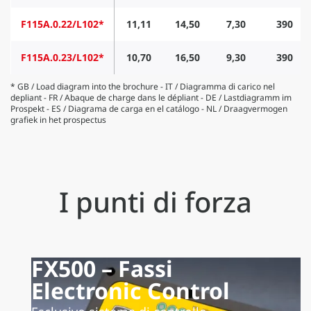
F115A.0.22/L102*
11,11
14,50
7,30
390
F115A.0.23/L102*
10,70
16,50
9,30
390
* GB / Load diagram into the brochure - IT / Diagramma di carico nel
depliant - FR / Abaque de charge dans le dépliant - DE / Lastdiagramm im
Prospekt - ES / Diagrama de carga en el catálogo - NL / Draagvermogen
grafiek in het prospectus
I punti di forza
FX500 – Fassi
Electronic Control