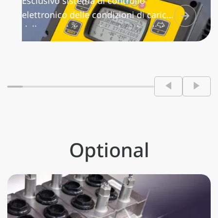
Esclusivo sistema di controllo
elettronico delle condizioni di carico
della gru, delle prolunghe idrauliche
e manuali e del verricello. Gestisce il
momento di sollevamento dando la
possibilità di attivare diverse zone di
lavoro rispetto alle condizioni di
stabilità dell’unità veicolo/gru.
Inoltre, trasmette e registra i dati di
lavoro.
Optional