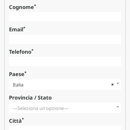
*
Cognome
*
Email
*
Telefono
*
Paese
×
Italia
Provincia / Stato
—Seleziona un'opzione—
*
Città