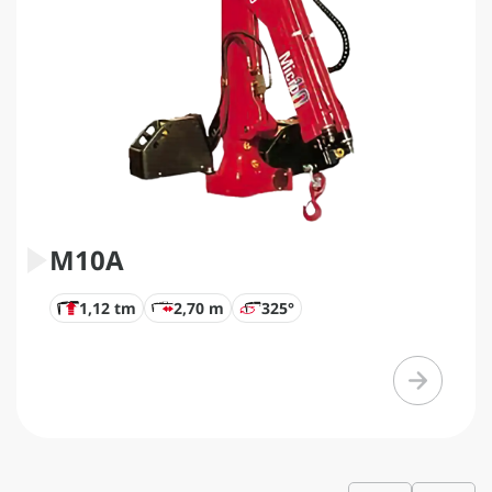
M10A
1,12 tm
2,70 m
325°