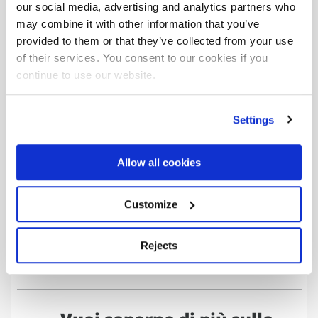
our social media, advertising and analytics partners who
may combine it with other information that you’ve
Area
Download
provided to them or that they’ve collected from your use
of their services. You consent to our cookies if you
continue to use our website.
Massimo
sbraccio idraulico
F115A.0.24
Settings
Allow all cookies
Scarica la scheda completa dove troverai tutte
Customize
le versioni e configurazioni.
Rejects
Download scheda