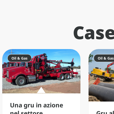
Case
Oil & Gas
Oil & Gas
Una gru in azione
nel settore
Gru al