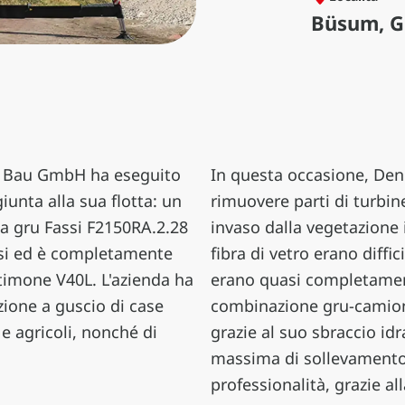
Büsum, G
uß Bau GmbH ha eseguito
In questa occasione, Denn
unta alla sua flotta: un
rimuovere parti di turbi
na gru Fassi F2150RA.2.28
invaso dalla vegetazione 
ssi ed è completamente
fibra di vetro erano diffi
timone V40L. L'azienda ha
erano quasi completament
zione a guscio di case
combinazione gru-camion 
 e agricoli, nonché di
grazie al suo sbraccio idr
massima di sollevamento d
professionalità, grazie al