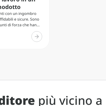
nodotto
nti con un ingombro
ffidabili e sicure. Sono
punti di forza che hanno
 alle gru F65A di
l meglio le operazioni di
n tratto di 37 km di tubi
ese. Le gru utilizzate
asione sono state
 su macchine cingolate e
 sia per la
azione dei tubi che
llevamento della
e che si muove lungo la
 Le gru erano inoltre
l sistema Hydraulic
ditore
più vicino a
 Control che controlla
camente le condizioni