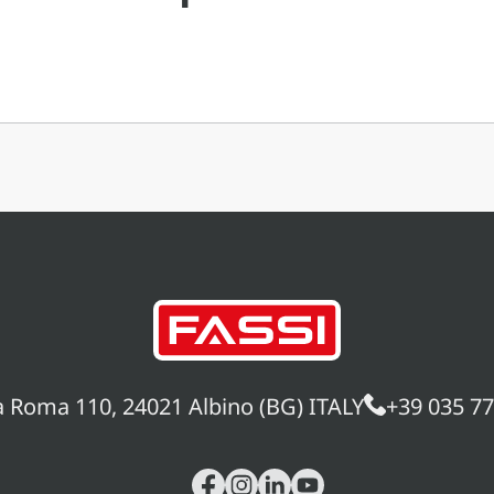
 della gru e il momento
amento in relazione alle
 di stabilità
sito […]
a Roma 110, 24021 Albino (BG) ITALY
+39 035 7