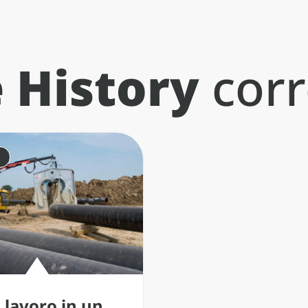
 History
corr
 lavoro in un