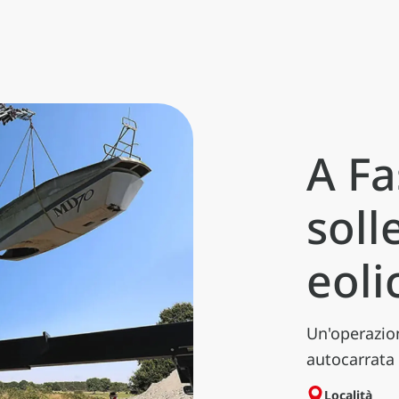
A Fa
soll
eoli
Un'operazio
autocarrata
Località