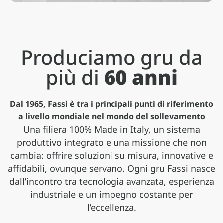
Produciamo gru da
più di
60 anni
Dal 1965, Fassi è tra i principali punti di riferimento
a livello mondiale nel mondo del sollevamento
Una filiera 100% Made in Italy, un sistema
produttivo integrato e una missione che non
Applicazioni
cambia: offrire soluzioni su misura, innovative e
affidabili, ovunque servano. Ogni gru Fassi nasce
Gamma pesante
Gamma media
Gamma leggera
Serie speciali
Le gru Fassi trovano impiego in una vasta
dall’incontro tra tecnologia avanzata, esperienza
gamma di settori, adattandosi con
Gru oltre 50 tm, compatte e leggere, con
Gru da 20 tm in su, dinamiche e prestanti,
Gru da 1 a 20 tm, compatte e leggere, con
Gru compatte e performanti per
versatilità a esigenze differenti e scenari
industriale e un impegno costante per
prestazioni di sollevamento eccezionali
ideali per autocarri a 2 e 3 assi
tutta la qualità costruttiva Fassi
applicazioni professionali specifiche
operativi complessi
l’eccellenza.