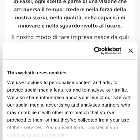
In Fassi, ogni scelta è parte di una visione che
attraversa il tempo: credere nella forza della
nostra storia, nella qualità, nella capacità di
innovare e nello sguardo rivolto al futuro.
Il nostro modo di fare impresa nasce da qui:
dal controllo completo della filiera, dalla
flessibilità progettuale, dall’attenzione per
ogni dettaglio che rende un prodotto un
riferimento.
This website uses cookies
We use cookies to personalise content and ads, to
provide social media features and to analyse our traffic.
60
61
We also share information about your use of our site with
Importatori
Paesi
our social media, advertising and analytics partners who
autorizzati
nel mondo
may combine it with other information that you’ve
provided to them or that they’ve collected from your use
8
90
%
of their services. You consent to our cookies if you
continue to use our website.
Stabilimenti
Gru