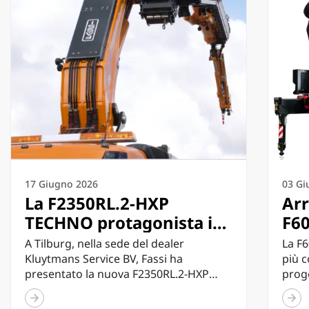
17 Giugno 2026
03 Gi
La F2350RL.2-HXP
Arr
TECHNO protagonista in
F60
Olanda: Fassi presenta a
più
A Tilburg, nella sede del dealer
La F
Tilburg la più grande
de
Kluytmans Service BV, Fassi ha
più 
presentato la nuova F2350RL.2-HXP
proge
configurazione TECHNO
TECHNO nella configurazione a 8...
tecno
mai realizzata