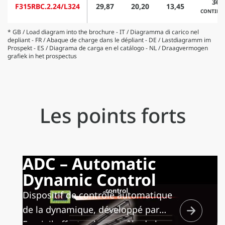
360
F315RBC.2.24/L324
29,87
20,20
13,45
CONTINU
* GB / Load diagram into the brochure - IT / Diagramma di carico nel
depliant - FR / Abaque de charge dans le dépliant - DE / Lastdiagramm im
Prospekt - ES / Diagrama de carga en el catálogo - NL / Draagvermogen
grafiek in het prospectus
Les points forts
ADC – Automatic
Dynamic Control
Dispositif de contrôle automatique
de la dynamique, développé par
Fassi, il effectue le contrôle de la