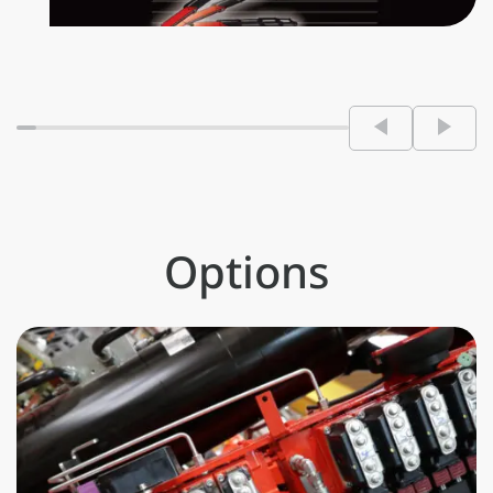
dynamique sur toute les fonctions
de la grue en augmentant la rapidité
de mouvement selon la charge
manœuvrée, en réalisant des
manutentions toujours parfaitement
contrôlées et en réduisant au
minimum les sollicitations
structurelles sur la grue et sur le
Options
châssis/faux-châssis du véhicule.