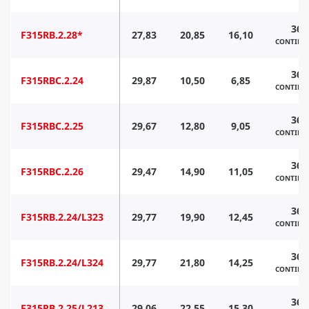
360
F315RB.2.28*
27,83
20,85
16,10
CONTINU
360
F315RBC.2.24
29,87
10,50
6,85
CONTINU
360
F315RBC.2.25
29,67
12,80
9,05
CONTINU
360
F315RBC.2.26
29,47
14,90
11,05
CONTINU
360
F315RB.2.24/L323
29,77
19,90
12,45
CONTINU
360
F315RB.2.24/L324
29,77
21,80
14,25
CONTINU
360
F315RB.2.25/L213
29,06
22,55
15,30