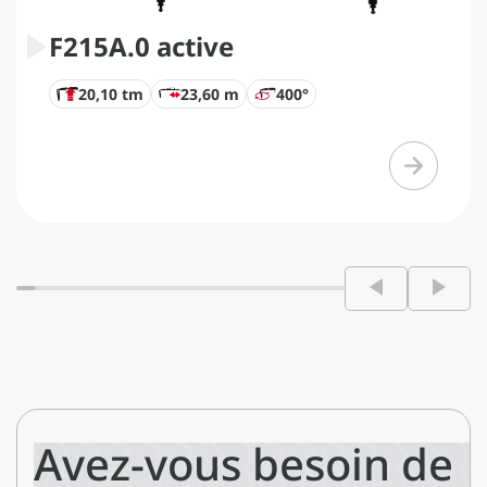
F215A.0 active
20,10 tm
23,60 m
400°
Avez-vous besoin de