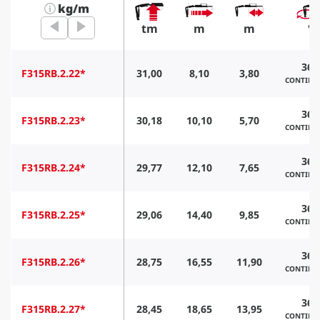
kg/m
tm
m
m
°
360
F315RB.2.22*
31,00
8,10
3,80
CONTINU
360
F315RB.2.23*
30,18
10,10
5,70
CONTINU
360
F315RB.2.24*
29,77
12,10
7,65
CONTINU
360
F315RB.2.25*
29,06
14,40
9,85
CONTINU
360
F315RB.2.26*
28,75
16,55
11,90
CONTINU
360
F315RB.2.27*
28,45
18,65
13,95
CONTINU