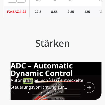
F245AZ.1.22
22,8
8,55
2,85
425
29
Stärken
ADC – Automatic
Dynamic Control
Automatische, von Fassi entwickelte
Steuerungsvorrichtung zur
Überwachung der Dynamik
sämtlicher Kranfunktionen und