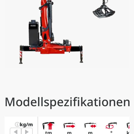
Modellspezifikationen
kg/m
tm
m
m
°
k