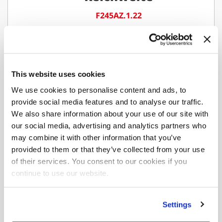
F245AZ.1.22
Laden Sie das vollständige Blatt herunter, auf
This website uses cookies
dem Sie alle Versionen und Konfigurationen
We use cookies to personalise content and ads, to
finden.
provide social media features and to analyse our traffic.
We also share information about your use of our site with
Download-Tabelle
our social media, advertising and analytics partners who
may combine it with other information that you’ve
provided to them or that they’ve collected from your use
of their services. You consent to our cookies if you
Möchten Sie mehr über das
continue to use our website.
F245AZ xe-dynamic
Laden Sie die Broschüre herunter, in der Sie alle
Settings
Informationen finden.