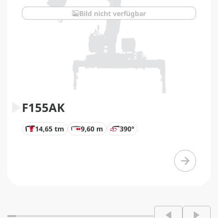
Bild nicht verfügbar
F155AK
14,65 tm
9,60 m
390°