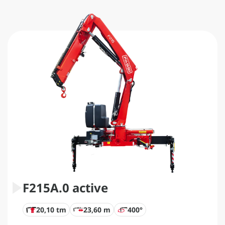
F215A.0 active
20,10 tm
23,60 m
400°