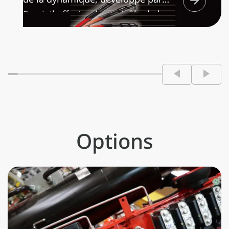
Fassi, il effectue le contrôle de la
dynamique sur toute les fonctions
de la grue en augmentant la rapidité
de mouvement selon la charge
manœuvrée, en réalisant des
manutentions toujours parfaitement
contrôlées et en réduisant au
minimum les sollicitations
structurelles sur la grue et sur le
Options
châssis/faux-châssis du véhicule.