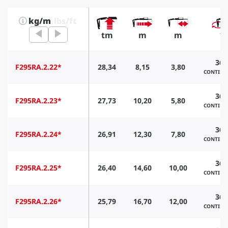
kg/m
lbs/ft
tm
m
m
°
360
F295RA.2.22*
28,34
8,15
3,80
CONTIN
360
F295RA.2.23*
27,73
10,20
5,80
CONTIN
360
F295RA.2.24*
26,91
12,30
7,80
CONTIN
360
F295RA.2.25*
26,40
14,60
10,00
CONTIN
360
F295RA.2.26*
25,79
16,70
12,00
CONTIN