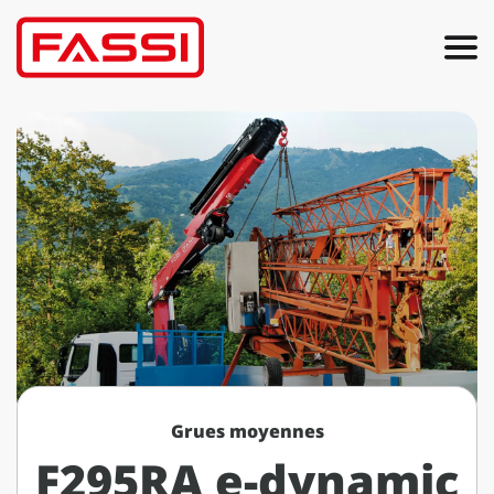
Grues moyennes
F295RA e-dynamic