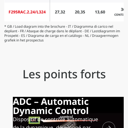
360
F295RAC.2.24/L324
27,32
20,35
13,60
CONTIN
* GB / Load diagram into the brochure - IT / Diagramma di carico nel
depliant - FR / Abaque de charge dans le dépliant - DE / Lastdiagramm im
Prospekt - ES / Diagrama de carga en el catálogo - NL / Draagvermogen
grafiek in het prospectus
Les points forts
ADC – Automatic
Dynamic Control
Dispositif de contrôle automatique
de la dynamique, développé par