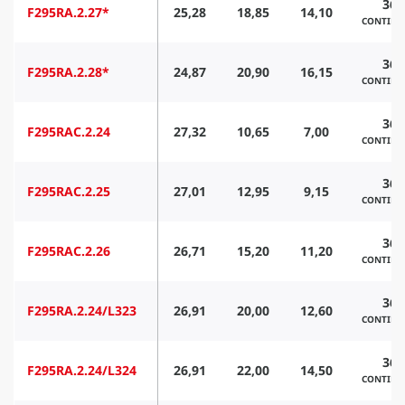
360
F295RA.2.27*
25,28
18,85
14,10
CONTIN
360
F295RA.2.28*
24,87
20,90
16,15
CONTIN
360
F295RAC.2.24
27,32
10,65
7,00
CONTIN
360
F295RAC.2.25
27,01
12,95
9,15
CONTIN
360
F295RAC.2.26
26,71
15,20
11,20
CONTIN
360
F295RA.2.24/L323
26,91
20,00
12,60
CONTIN
360
F295RA.2.24/L324
26,91
22,00
14,50
CONTIN