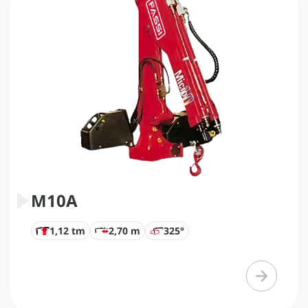
M10A
1,12 tm
2,70 m
325°