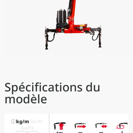
Spécifications du
modèle
kg/m
lbs/ft
lbs/ft
tm
m
m
°