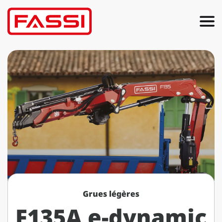
Grues légères
F135A e-dynamic