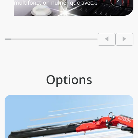
multifonction numérique avec
système antisaturation « partage de
débit », il gère proportionnellement
la quantité d’huile à envoyer aux
différentes fonctions utilisées
simultanément afin de garantir la
multifonctionnalité parfaite du
distributeur.
Options