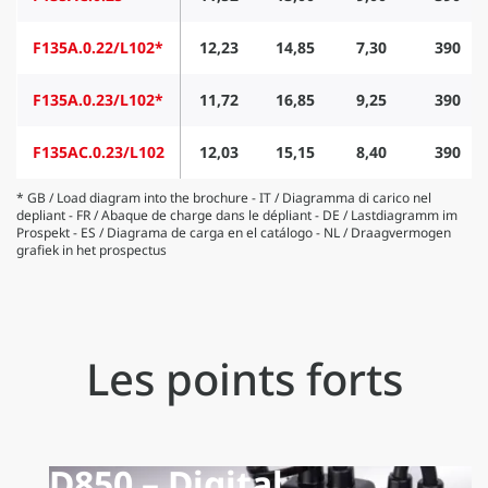
F135A.0.22/L102*
12,23
14,85
7,30
390
F135A.0.23/L102*
11,72
16,85
9,25
390
F135AC.0.23/L102
12,03
15,15
8,40
390
* GB / Load diagram into the brochure - IT / Diagramma di carico nel
depliant - FR / Abaque de charge dans le dépliant - DE / Lastdiagramm im
Prospekt - ES / Diagrama de carga en el catálogo - NL / Draagvermogen
grafiek in het prospectus
Les points forts
D850 – Digital