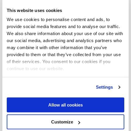
This website uses cookies
Espace
We use cookies to personalise content and ads, to
provide social media features and to analyse our traffic.
téléchargement
We also share information about your use of our site with
our social media, advertising and analytics partners who
may combine it with other information that you’ve
Portée
hydraulique maximale
provided to them or that they’ve collected from your use
F135A.0.25
of their services. You consent to our cookies if you
continue to use our website.
Settings
Téléchargez la fiche complète où vous
trouverez toutes les versions et
Allow all cookies
configurations.
Customize
Télécharger la fiche