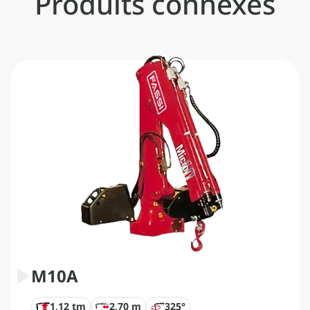
Produits connexes
M10A
1,12 tm
2,70 m
325°