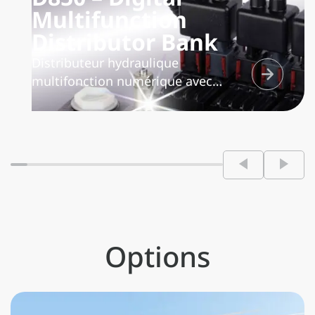
Multifunction
Distributor Bank
Distributeur hydraulique
multifonction numérique avec
système antisaturation « partage de
débit », il gère proportionnellement
la quantité d’huile à envoyer aux
différentes fonctions utilisées
simultanément afin de garantir la
multifonctionnalité parfaite du
distributeur.
Options