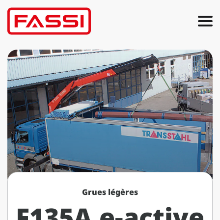
Grues légères
F135A e-active