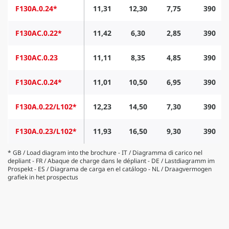
F130A.0.24*
11,31
12,30
7,75
390
F130AC.0.22*
11,42
6,30
2,85
390
F130AC.0.23
11,11
8,35
4,85
390
F130AC.0.24*
11,01
10,50
6,95
390
F130A.0.22/L102*
12,23
14,50
7,30
390
F130A.0.23/L102*
11,93
16,50
9,30
390
* GB / Load diagram into the brochure - IT / Diagramma di carico nel
depliant - FR / Abaque de charge dans le dépliant - DE / Lastdiagramm im
Prospekt - ES / Diagrama de carga en el catálogo - NL / Draagvermogen
grafiek in het prospectus