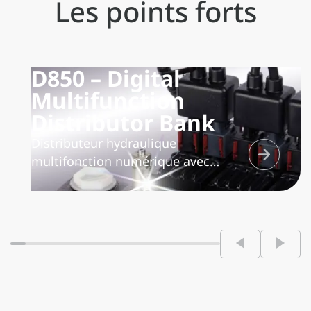
Les points forts
D850 – Digital
Multifunction
Distributor Bank
Distributeur hydraulique
multifonction numérique avec
système antisaturation « partage de
débit », il gère proportionnellement
la quantité d’huile à envoyer aux
différentes fonctions utilisées
simultanément afin de garantir la
multifonctionnalité parfaite du
distributeur.