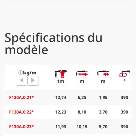
Spécifications du
modèle
kg/m
tm
m
m
°
F130A.0.21*
12,74
6,25
1,95
390
F130A.0.22*
12,23
8,10
3,70
390
F130A.0.23*
11,93
10,15
5,70
390