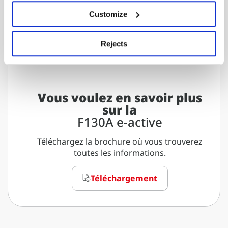
Téléchargez la fiche complète où vous
trouverez toutes les versions et
Customize
configurations.
Rejects
Télécharger la fiche
Vous voulez en savoir plus
sur la
F130A e-active
Téléchargez la brochure où vous trouverez
toutes les informations.
Téléchargement