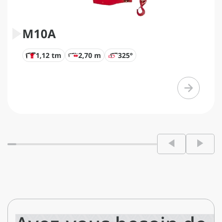
M10A
1,12 tm
2,70 m
325°