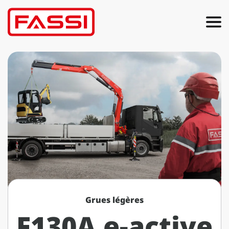
Grues légères
F130A e-active