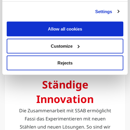
Ein besseres Verhältnis zwischen Gewicht
Settings
und Leistung führt zu geringerem
Kraftstoffverbrauch und mehr
Allow all cookies
Nachhaltigkeit bei der täglichen Arbeit mit
dem Kran.
Customize
Rejects
Ständige
Innovation
Die Zusammenarbeit mit SSAB ermöglicht
Fassi das Experimentieren mit neuen
Stählen und neuen Lösungen. So sind wir