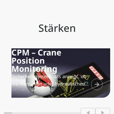
Stärken
CPM – Crane
Position
Monitoring
Sicherheitssystem, das anzeigt, ob
die manuellen oder hydraulischen
Abstützverbreiterungen komplett
eingefahren sind. Die
Höhenkontrolle, welche die Höhe
des Krans in Ablageposition