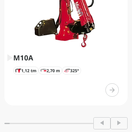
M10A
1,12 tm
2,70 m
325°