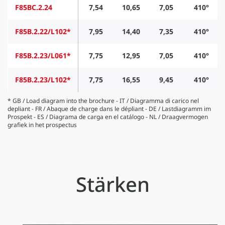
F85BC.2.24
7,54
10,65
7,05
410°
F85B.2.22/L102*
7,95
14,40
7,35
410°
F85B.2.23/L061*
7,75
12,95
7,05
410°
F85B.2.23/L102*
7,75
16,55
9,45
410°
* GB / Load diagram into the brochure - IT / Diagramma di carico nel
depliant - FR / Abaque de charge dans le dépliant - DE / Lastdiagramm im
Prospekt - ES / Diagrama de carga en el catálogo - NL / Draagvermogen
grafiek in het prospectus
Stärken