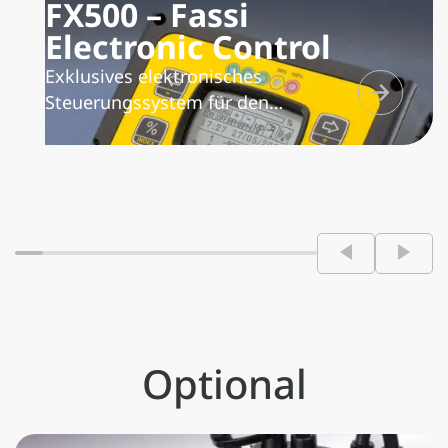
FX500 – Fassi
Electronic Control
Exklusives elektronisches
Steuerungssystem für den
Belastungszustand des Krans, der
Zusatzknickarme und Handauszüge
sowie der Winde. Es überwacht das
Hubmoment und ermöglicht die
Aktivierung unterschiedlicher
Arbeitszonen je nach Standfestigkeit
der Einheit Fahrzeug/Kran. Es
überträgt die Arbeitsdaten und
zeichnet sie auf.
Optional