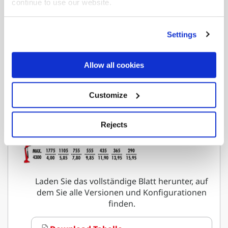
continue to use our website.
Settings
Downloadbereich
Allow all cookies
Maximale hydraulische
Customize
Reichweite
F85B.2.25
Rejects
Laden Sie das vollständige Blatt herunter, auf
dem Sie alle Versionen und Konfigurationen
finden.