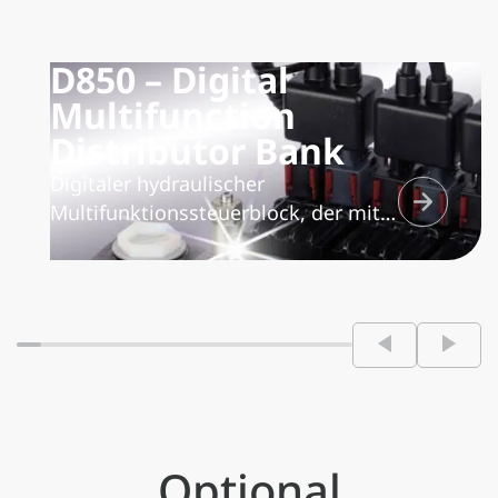
D850 – Digital
Multifunction
Distributor Bank
Digitaler hydraulischer
Multifunktionssteuerblock, der mit
dem Sättigungsschutzsystem „Flow
Sharing“ ausgestattet ist. Dadurch
wird die Ölmenge proportional auf
alle gleichzeitig genutzten
Funktionselemente verteilt und
gewährleistet so die perfekte
Multifunktionalität des
Steuerblocks.
Optional