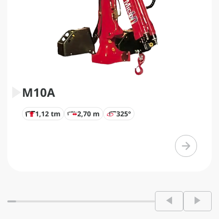
M10A
1,12 tm
2,70 m
325°