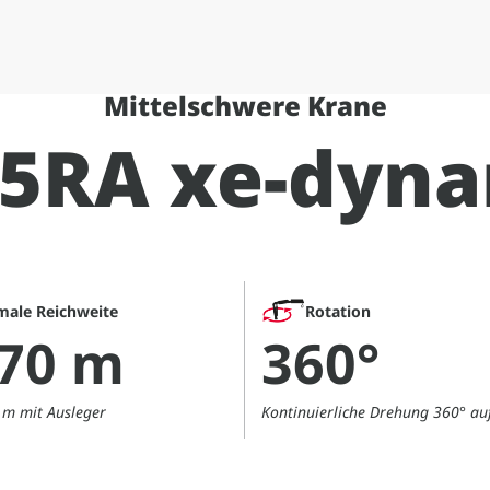
Mittelschwere Krane
5RA xe-dyn
male Reichweite
Rotation
,70 m
360°
0 m mit Ausleger
Kontinuierliche Drehung 360° au