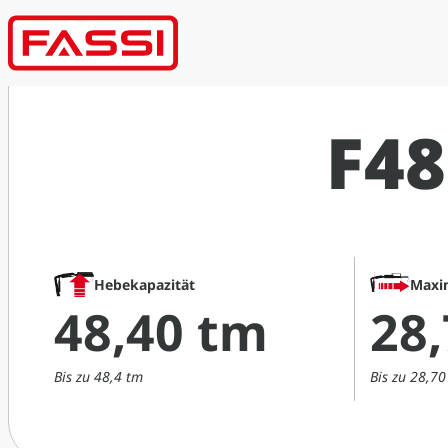
F48
Hebekapazität
Maxi
48,40 tm
28
Bis zu 48,4 tm
Bis zu 28,7