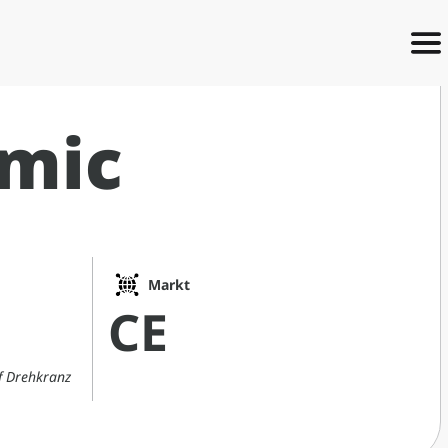
amic
Markt
CE
f Drehkranz