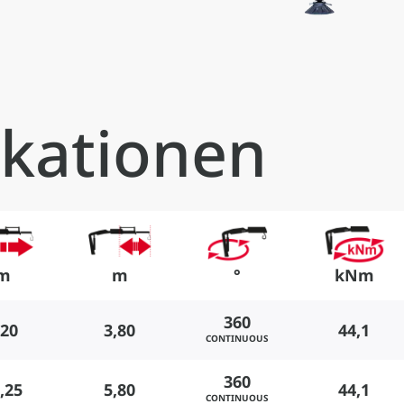
ikationen
m
m
°
kNm
360
,20
3,80
44,1
CONTINUOUS
360
,25
5,80
44,1
CONTINUOUS