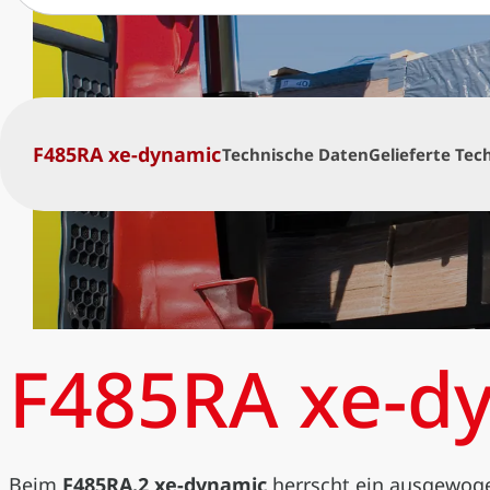
F485RA xe-dynamic
Technische Daten
Gelieferte Tec
F485RA xe-d
Beim
F485RA.2 xe-dynamic
herrscht ein ausgewoge