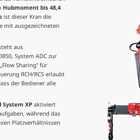
m
Hubmoment bis 48,4
ib
ist dieser Kran die
e mit ausgezeichneten
steht aus
 D850, System ADC zur
Flow Sharing“ für
euerung RCH/RCS erlaubt
dass der Bediener alle
d System XP
aktiviert
aufgaben, während das
en Platzverhältnissen