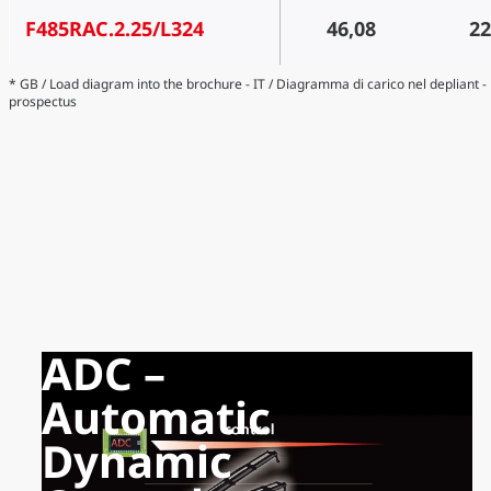
F485RAC.2.25/L324
46,08
22
* GB / Load diagram into the brochure - IT / Diagramma di carico nel depliant 
prospectus
ADC –
Automatic
Dynamic