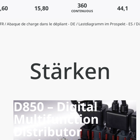
360
,60
15,80
44,1
CONTINUOUS
- FR / Abaque de charge dans le dépliant - DE / Lastdiagramm im Prospekt - ES / 
Stärken
D850 – Digital
Multifunction
Distributor