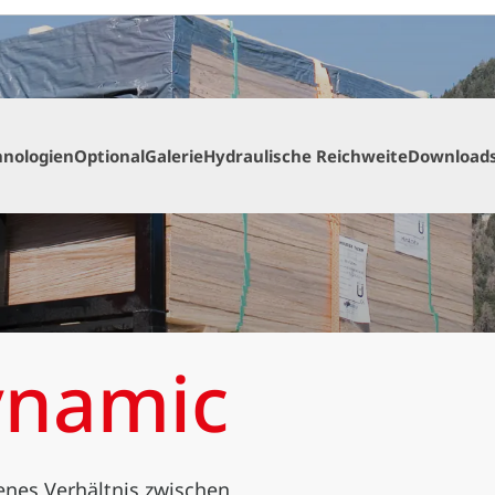
hnologien
Optional
Galerie
Hydraulische Reichweite
Download
ynamic
nes Verhältnis zwischen