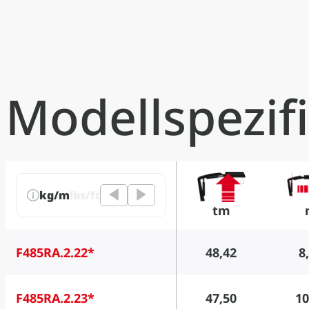
Modellspezif
kg/m
lbs/ft
tm
F485RA.2.22*
48,42
8
F485RA.2.23*
47,50
10