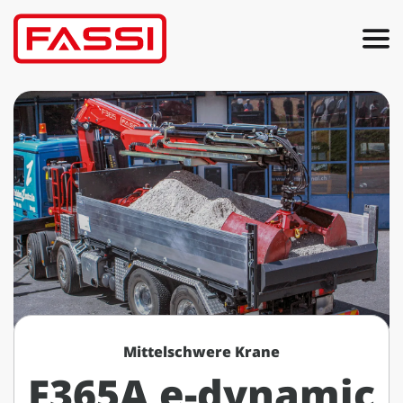
Mittelschwere Krane
F365A e-dynamic