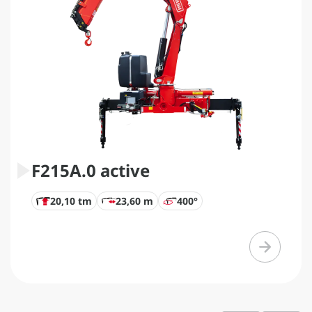
F215A.0 active
20,10 tm
23,60 m
400°