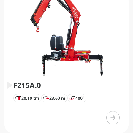
F215A.0
20,10 tm
23,60 m
400°