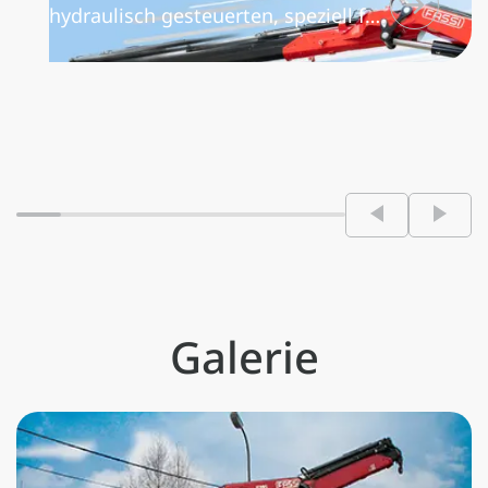
hydraulisch gesteuerten, speziell für
die Verwendung mit
Multifunktionssteuerblöcken
vorgesehenen Sperrventilen, für
flüssige, stufenlose und präzise
Bewegungsabläufe sorgt sowie
feinfühliges Manövrieren, geringere
Erwärmung des Hydrauliköls und
höhere Arbeitsgeschwindigkeit
ermöglicht.
Galerie