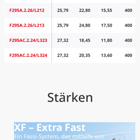
F295A.2.26/L212
25,79
22,80
15,55
400
F295A.2.26/L213
25,79
24,80
17,50
400
F295AC.2.24/L323
27,32
18,45
11,80
400
F295AC.2.24/L324
27,32
20,35
13,60
400
Stärken
XF – Extra Fast
Ein Fassi-System, das mithilfe von