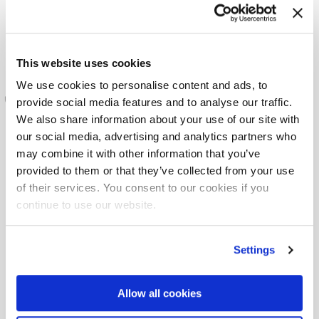
This website uses cookies
We use cookies to personalise content and ads, to
provide social media features and to analyse our traffic.
We also share information about your use of our site with
our social media, advertising and analytics partners who
Mach
mit.
may combine it with other information that you’ve
provided to them or that they’ve collected from your use
of their services. You consent to our cookies if you
Abonnieren Sie den
Fassi-YouTube-Kanal
continue to use our website.
und entdecken Sie unsere Kräne in
Aktion: neue Technologien, reale
Anwendungen, Innovationen und
Settings
Geschichten aus der Fassi-Welt, die direkt
vor Ort erzählt werden.
Allow all cookies