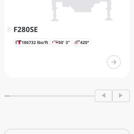
F280SE
186732 lbs/ft
50' 3"
420°