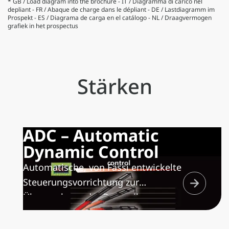
* GB / Load diagram into the brochure - IT / Diagramma di carico nel
depliant - FR / Abaque de charge dans le dépliant - DE / Lastdiagramm im
Prospekt - ES / Diagrama de carga en el catálogo - NL / Draagvermogen
grafiek in het prospectus
Stärken
ADC – Automatic
Dynamic Control
Automatische, von Fassi entwickelte
Steuerungsvorrichtung zur
Überwachung der Dynamik
sämtlicher Kranfunktionen und
Optimierung der