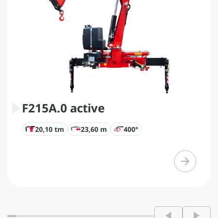
F215A.0 active
20,10 tm
23,60 m
400°