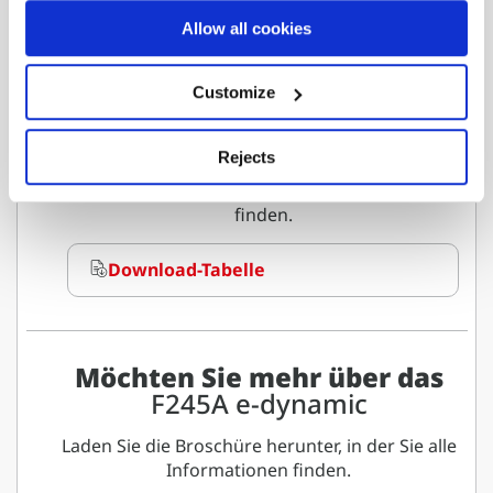
Allow all cookies
F245A.2.28
Customize
Rejects
Laden Sie das vollständige Blatt herunter, auf
dem Sie alle Versionen und Konfigurationen
finden.
Download-Tabelle
Möchten Sie mehr über das
F245A e-dynamic
Laden Sie die Broschüre herunter, in der Sie alle
Informationen finden.