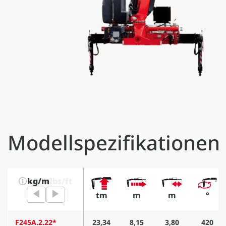
Modellspezifikationen
kg/m
lbs/ft
tm
m
m
°
F245A.2.22*
23,34
8,15
3,80
420