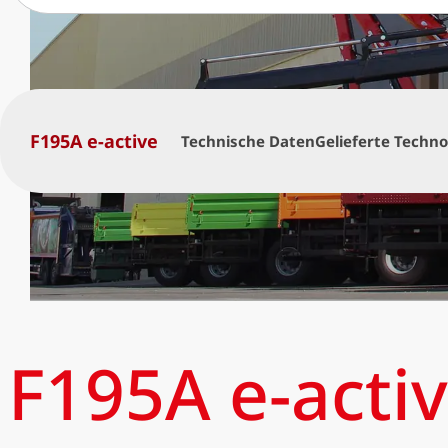
F195A e-active
Technische Daten
Gelieferte Techno
F195A e-acti