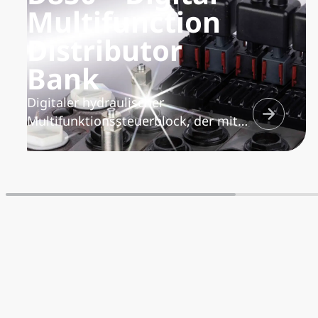
Multifunction
Distributor
Bank
Digitaler hydraulischer
Multifunktionssteuerblock, der mit
dem Sättigungsschutzsystem „Flow
Sharing“ ausgestattet ist. Dadurch
wird die Ölmenge proportional auf
alle gleichzeitig genutzten
Funktionselemente verteilt und
gewährleistet so die perfekte
Multifunktionalität des Steuerblocks.