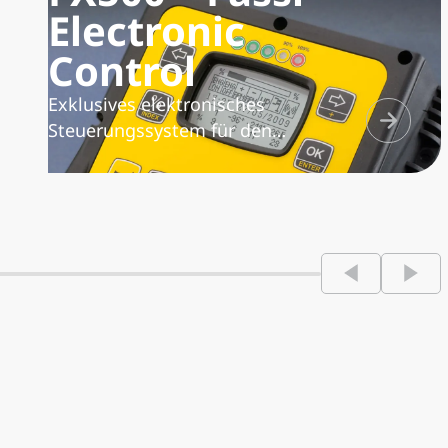
Electronic
Control
Exklusives elektronisches
Steuerungssystem für den
Belastungszustand des Krans, der
Zusatzknickarme und Handauszüge
sowie der Winde. Es überwacht das
Hubmoment und ermöglicht die
Aktivierung unterschiedlicher
Arbeitszonen je nach Standfestigkeit
der Einheit Fahrzeug/Kran. Es
überträgt die Arbeitsdaten und
zeichnet sie auf.