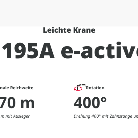
Leichte Krane
F195A e-activ
male Reichweite
Rotation
,70 m
400°
0 m mit Ausleger
Drehung 400° mit Zahnstange und