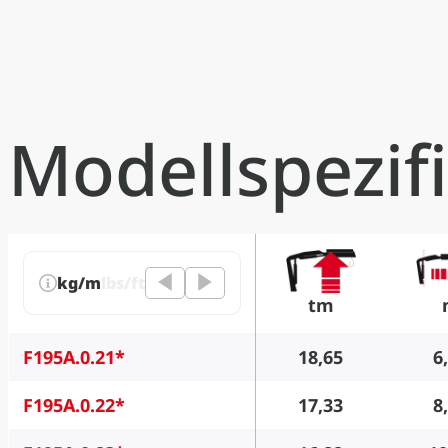
Modellspezif
kg/m
lbs/ft
tm
F195A.0.21*
18,65
6
F195A.0.22*
17,33
8