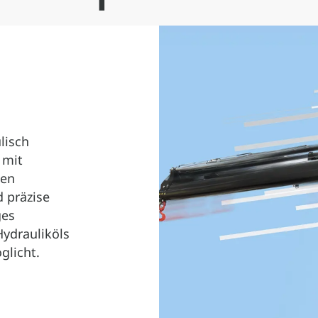
lisch
 mit
nen
d präzise
ges
ydrauliköls
glicht.