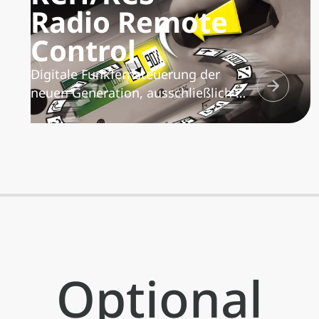
Radio Remote
Control
Digitale Funkfernsteuerung der
neuen Generation, ausschließlich mit
Fassi-Kranen einsetzbar, mit
großzügigem grafischem Display, für
die Fernsteuerung der
Kranfunktionen und auf Wunsch der
Fahrzeug- und Abstützoptionen.
Automatische Suche der besten
verfügbaren Frequenz und dank
zweiseitig gerichteter
Kommunikation ständige Interaktion
Optional
zwischen Bediener und Kran.