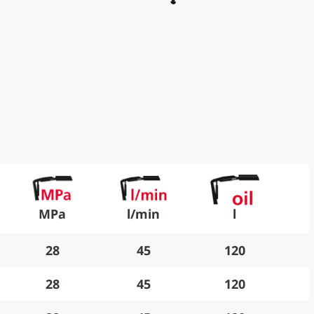
MPa
l/min
l
28
45
120
28
45
120