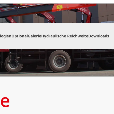
logien
Optional
Galerie
Hydraulische Reichweite
Downloads
ve