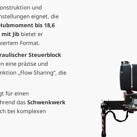
Konstruktion und
nstellungen eignet, die
Hubmoment bis 18,6
mit Jib
bietet er
miertem Format.
raulischer Steuerblock
n eine präzise und
nktion „Flow Sharing“, die
t für einen
ährend das
Schwenkwerk
auch bei komplexen