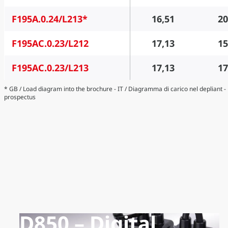
F195A.0.24/L213*
16,51
20
F195AC.0.23/L212
17,13
15
F195AC.0.23/L213
17,13
17
* GB / Load diagram into the brochure - IT / Diagramma di carico nel depliant 
prospectus
D850 – Digital