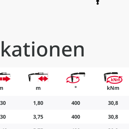
ikationen
m
m
°
kNm
,30
1,80
400
30,8
,30
3,75
400
30,8