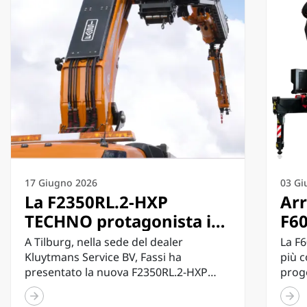
17 Giugno 2026
03 Gi
La F2350RL.2-HXP
Arr
TECHNO protagonista in
F60
Olanda: Fassi presenta a
più
A Tilburg, nella sede del dealer
La F
Tilburg la più grande
de
Kluytmans Service BV, Fassi ha
più 
presentato la nuova F2350RL.2-HXP
proge
configurazione TECHNO
TECHNO nella configurazione a 8...
tecno
mai realizzata