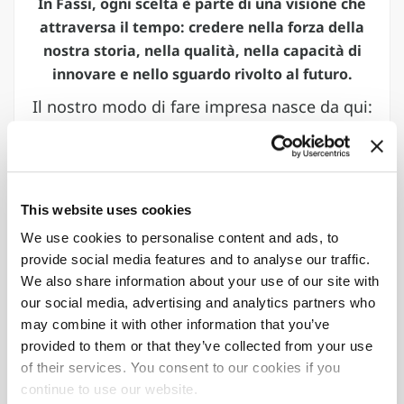
In Fassi, ogni scelta è parte di una visione che
attraversa il tempo: credere nella forza della
nostra storia, nella qualità, nella capacità di
innovare e nello sguardo rivolto al futuro.
Il nostro modo di fare impresa nasce da qui:
dal controllo completo della filiera, dalla
flessibilità progettuale, dall’attenzione per
ogni dettaglio che rende un prodotto un
riferimento.
This website uses cookies
We use cookies to personalise content and ads, to
provide social media features and to analyse our traffic.
60
61
We also share information about your use of our site with
Importatori
Paesi
our social media, advertising and analytics partners who
autorizzati
nel mondo
may combine it with other information that you’ve
provided to them or that they’ve collected from your use
8
90
%
of their services. You consent to our cookies if you
continue to use our website.
Stabilimenti
Gru