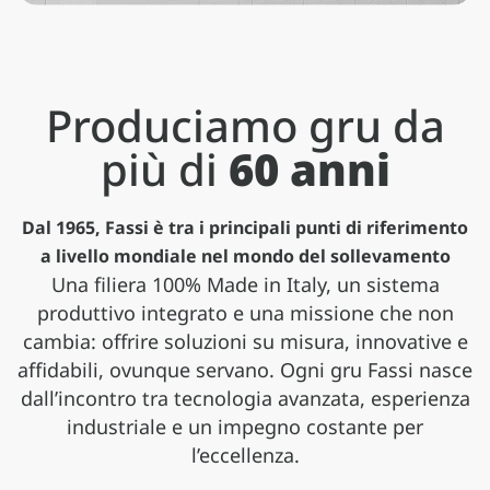
Produciamo gru da
più di
60 anni
Dal 1965, Fassi è tra i principali punti di riferimento
a livello mondiale nel mondo del sollevamento
Una filiera 100% Made in Italy, un sistema
produttivo integrato e una missione che non
Applicazioni
cambia: offrire soluzioni su misura, innovative e
affidabili, ovunque servano. Ogni gru Fassi nasce
Gamma pesante
Gamma media
Gamma leggera
Serie speciali
Le gru Fassi trovano impiego in una vasta
dall’incontro tra tecnologia avanzata, esperienza
gamma di settori, adattandosi con
Gru oltre 50 tm, compatte e leggere, con
Gru da 20 tm in su, dinamiche e prestanti,
Gru da 1 a 20 tm, compatte e leggere, con
Gru compatte e performanti per
versatilità a esigenze differenti e scenari
industriale e un impegno costante per
prestazioni di sollevamento eccezionali
ideali per autocarri a 2 e 3 assi
tutta la qualità costruttiva Fassi
applicazioni professionali specifiche
operativi complessi
l’eccellenza.