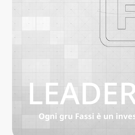
LEADER
Ogni gru Fassi è un inves