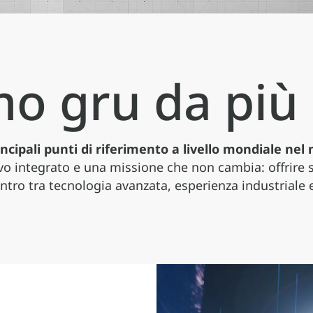
o gru da più
principali punti di riferimento a livello mondiale n
Gamma media
Applicazioni
vo integrato e una missione che non cambia: offrire s
ontro tra tecnologia avanzata, esperienza industriale 