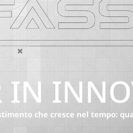
 IN INN
timento che cresce nel tempo: quali