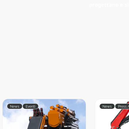
progettano e si
News
Eventi
News
Press 