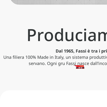
Produciam
Dal 1965, Fassi è tra i 
Gamma pesante
Serie speciali
Una filiera 100% Made in Italy, un sistema produtti
servano. Ogni gru Fassi nasce dall’inc