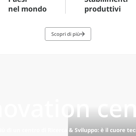
nel mondo
produttivi
Scopri di più
novation cen
ù di un centro di Ricerca & Sviluppo: è il cuore tecn