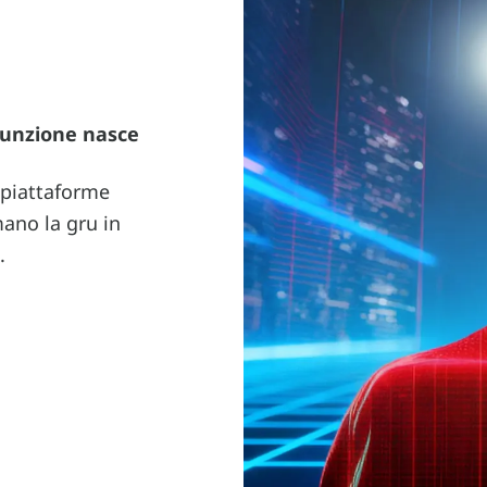
e
funzione nasce
e piattaforme
mano la gru in
.