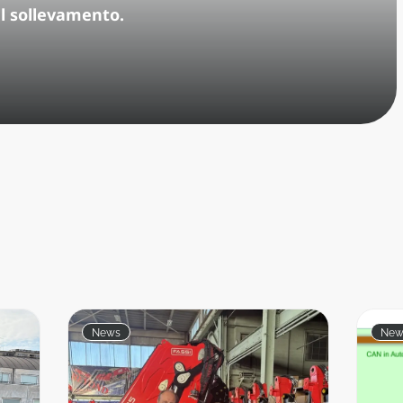
el sollevamento.
News
New