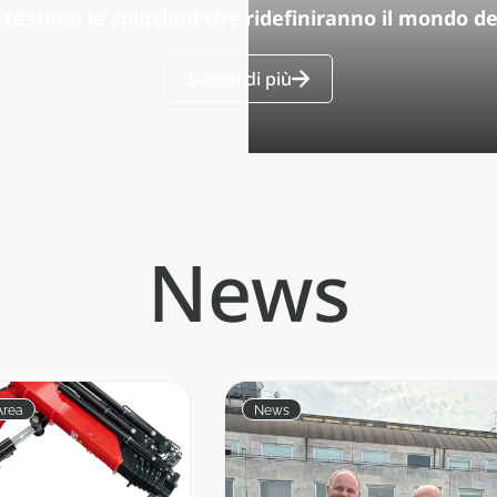
 testano le soluzioni che ridefiniranno il mondo d
Scopri di più
News
Area
News